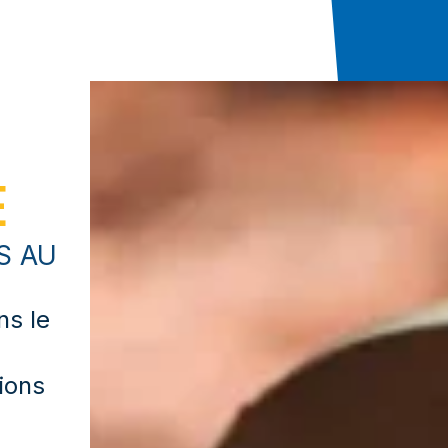
E
S AU
ns le
tions