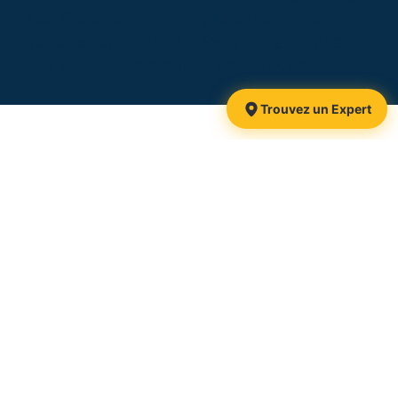
et au Canada. Forte de plusieurs années
d’expérience, notre équipe vous soutiendra
dans tous vos projets de construction.
Trouvez un Expert
1425, route 116
Danville, QC
J0A 1A0 Canada
Retrouvez-nous :
Sans frais :
1 877 839-3911
Téléphone :
819 839-3911
Courriel :
info@pieuxxtreme.com
CCMC