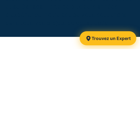
et au Canada. Forte de plusieurs années
d’expérience, notre équipe vous soutiendra
dans tous vos projets de construction.
Trouvez un Expert
1425, route 116
Danville, QC
J0A 1A0 Canada
Retrouvez-nous :
Sans frais :
1 877 839-3911
Téléphone :
819 839-3911
Courriel :
info@pieuxxtreme.com
CCMC